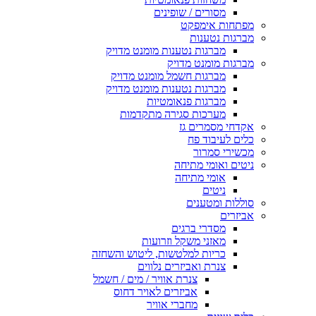
מסורים / שופינים
מפתחות אימפקט
מברגות נטענות
מברגות נטענות מומנט מדויק
מברגות מומנט מדויק
מברגות חשמל מומנט מדויק
מברגות נטענות מומנט מדויק
מברגות פנאומטיות
מערכות סגירה מתקדמות
אקדחי מסמרים גז
כלים לעיבוד פח
מכשירי סמרור
ניטים ואומי מתיחה
אומי מתיחה
ניטים
סוללות ומטענים
אביזרים
מסדרי ברגים
מאזני משקל וזרועות
כריות למלטשות, ליטוש והשחזה
צנרת ואביזרים נלווים
צנרת אוויר / מים / חשמל
אביזרים לאויר דחוס
מחברי אוויר