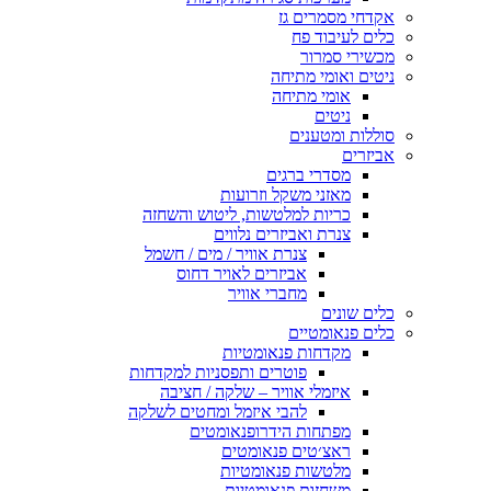
אקדחי מסמרים גז
כלים לעיבוד פח
מכשירי סמרור
ניטים ואומי מתיחה
אומי מתיחה
ניטים
סוללות ומטענים
אביזרים
מסדרי ברגים
מאזני משקל וזרועות
כריות למלטשות, ליטוש והשחזה
צנרת ואביזרים נלווים
צנרת אוויר / מים / חשמל
אביזרים לאויר דחוס
מחברי אוויר
כלים שונים
כלים פנאומטיים
מקדחות פנאומטיות
פוטרים ותפסניות למקדחות
איזמלי אוויר – שלקה / חציבה
להבי איזמל ומחטים לשלקה
מפתחות הידרופנאומטים
ראצ׳טים פנאומטים
מלטשות פנאומטיות
משחזות פנאומטיות