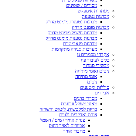
מסורים / שופינים
מפתחות אימפקט
מברגות נטענות
מברגות נטענות מומנט מדויק
מברגות מומנט מדויק
מברגות חשמל מומנט מדויק
מברגות נטענות מומנט מדויק
מברגות פנאומטיות
מערכות סגירה מתקדמות
אקדחי מסמרים גז
כלים לעיבוד פח
מכשירי סמרור
ניטים ואומי מתיחה
אומי מתיחה
ניטים
סוללות ומטענים
אביזרים
מסדרי ברגים
מאזני משקל וזרועות
כריות למלטשות, ליטוש והשחזה
צנרת ואביזרים נלווים
צנרת אוויר / מים / חשמל
אביזרים לאויר דחוס
מחברי אוויר