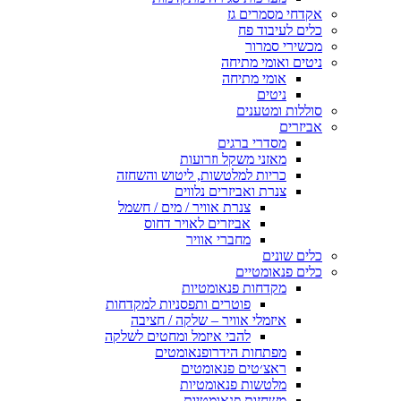
אקדחי מסמרים גז
כלים לעיבוד פח
מכשירי סמרור
ניטים ואומי מתיחה
אומי מתיחה
ניטים
סוללות ומטענים
אביזרים
מסדרי ברגים
מאזני משקל וזרועות
כריות למלטשות, ליטוש והשחזה
צנרת ואביזרים נלווים
צנרת אוויר / מים / חשמל
אביזרים לאויר דחוס
מחברי אוויר
כלים שונים
כלים פנאומטיים
מקדחות פנאומטיות
פוטרים ותפסניות למקדחות
איזמלי אוויר – שלקה / חציבה
להבי איזמל ומחטים לשלקה
מפתחות הידרופנאומטים
ראצ׳טים פנאומטים
מלטשות פנאומטיות
משחזות פנאומטיות