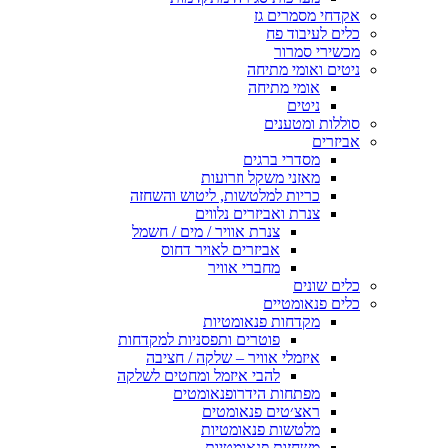
אקדחי מסמרים גז
כלים לעיבוד פח
מכשירי סמרור
ניטים ואומי מתיחה
אומי מתיחה
ניטים
סוללות ומטענים
אביזרים
מסדרי ברגים
מאזני משקל וזרועות
כריות למלטשות, ליטוש והשחזה
צנרת ואביזרים נלווים
צנרת אוויר / מים / חשמל
אביזרים לאויר דחוס
מחברי אוויר
כלים שונים
כלים פנאומטיים
מקדחות פנאומטיות
פוטרים ותפסניות למקדחות
איזמלי אוויר – שלקה / חציבה
להבי איזמל ומחטים לשלקה
מפתחות הידרופנאומטים
ראצ׳טים פנאומטים
מלטשות פנאומטיות
משחזות פנאומטיות