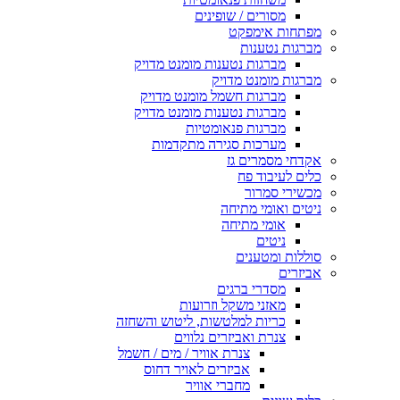
מסורים / שופינים
מפתחות אימפקט
מברגות נטענות
מברגות נטענות מומנט מדויק
מברגות מומנט מדויק
מברגות חשמל מומנט מדויק
מברגות נטענות מומנט מדויק
מברגות פנאומטיות
מערכות סגירה מתקדמות
אקדחי מסמרים גז
כלים לעיבוד פח
מכשירי סמרור
ניטים ואומי מתיחה
אומי מתיחה
ניטים
סוללות ומטענים
אביזרים
מסדרי ברגים
מאזני משקל וזרועות
כריות למלטשות, ליטוש והשחזה
צנרת ואביזרים נלווים
צנרת אוויר / מים / חשמל
אביזרים לאויר דחוס
מחברי אוויר