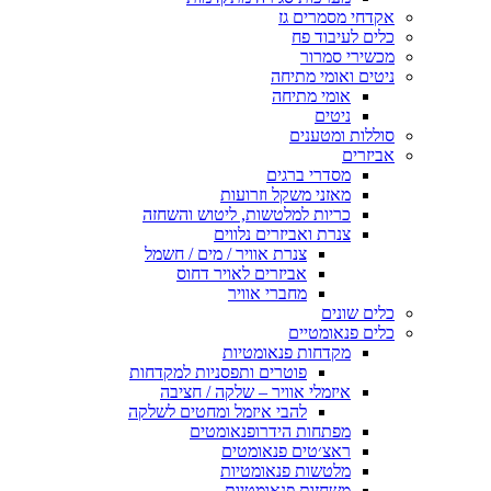
אקדחי מסמרים גז
כלים לעיבוד פח
מכשירי סמרור
ניטים ואומי מתיחה
אומי מתיחה
ניטים
סוללות ומטענים
אביזרים
מסדרי ברגים
מאזני משקל וזרועות
כריות למלטשות, ליטוש והשחזה
צנרת ואביזרים נלווים
צנרת אוויר / מים / חשמל
אביזרים לאויר דחוס
מחברי אוויר
כלים שונים
כלים פנאומטיים
מקדחות פנאומטיות
פוטרים ותפסניות למקדחות
איזמלי אוויר – שלקה / חציבה
להבי איזמל ומחטים לשלקה
מפתחות הידרופנאומטים
ראצ׳טים פנאומטים
מלטשות פנאומטיות
משחזות פנאומטיות