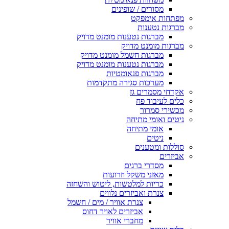
מסורים / שופינים
מפתחות אימפקט
מברגות נטענות
מברגות נטענות מומנט מדויק
מברגות מומנט מדויק
מברגות חשמל מומנט מדויק
מברגות נטענות מומנט מדויק
מברגות פנאומטיות
מערכות סגירה מתקדמות
אקדחי מסמרים גז
כלים לעיבוד פח
מכשירי סמרור
ניטים ואומי מתיחה
אומי מתיחה
ניטים
סוללות ומטענים
אביזרים
מסדרי ברגים
מאזני משקל וזרועות
כריות למלטשות, ליטוש והשחזה
צנרת ואביזרים נלווים
צנרת אוויר / מים / חשמל
אביזרים לאויר דחוס
מחברי אוויר