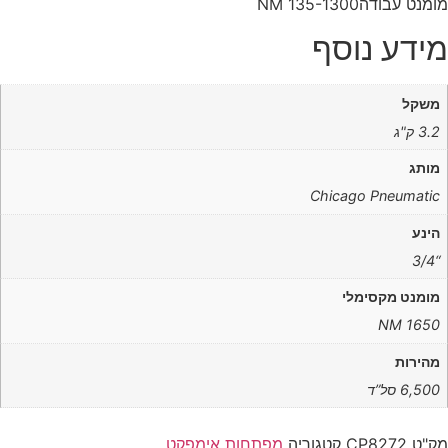
מומנט‭ ‬עבודה‭ NM ‬135-1300‭ ‬
מידע נוסף
משקל
3.2 ק"ג
מותג
Chicago Pneumatic
הינע
“3/4
מומנט מקסימלי
1650 NM
מהירות
6,500 סל”ד
מק"ט
CP8272
קטגוריה
מפתחות אימפקט