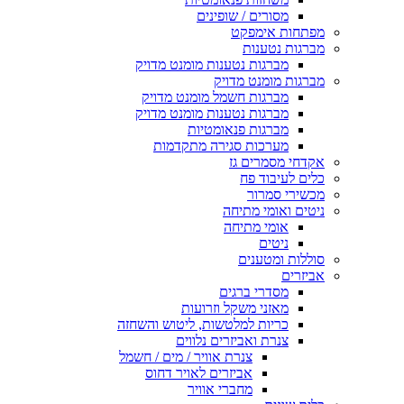
מסורים / שופינים
מפתחות אימפקט
מברגות נטענות
מברגות נטענות מומנט מדויק
מברגות מומנט מדויק
מברגות חשמל מומנט מדויק
מברגות נטענות מומנט מדויק
מברגות פנאומטיות
מערכות סגירה מתקדמות
אקדחי מסמרים גז
כלים לעיבוד פח
מכשירי סמרור
ניטים ואומי מתיחה
אומי מתיחה
ניטים
סוללות ומטענים
אביזרים
מסדרי ברגים
מאזני משקל וזרועות
כריות למלטשות, ליטוש והשחזה
צנרת ואביזרים נלווים
צנרת אוויר / מים / חשמל
אביזרים לאויר דחוס
מחברי אוויר