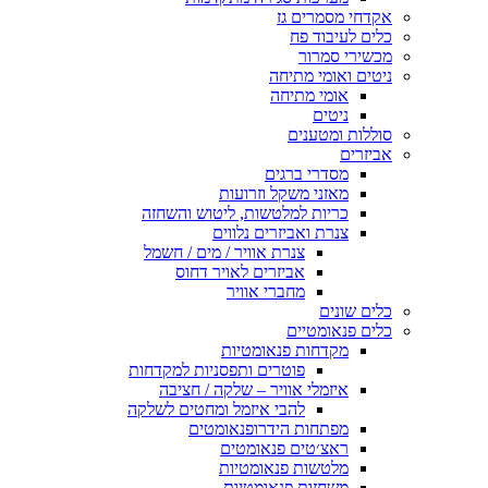
אקדחי מסמרים גז
כלים לעיבוד פח
מכשירי סמרור
ניטים ואומי מתיחה
אומי מתיחה
ניטים
סוללות ומטענים
אביזרים
מסדרי ברגים
מאזני משקל וזרועות
כריות למלטשות, ליטוש והשחזה
צנרת ואביזרים נלווים
צנרת אוויר / מים / חשמל
אביזרים לאויר דחוס
מחברי אוויר
כלים שונים
כלים פנאומטיים
מקדחות פנאומטיות
פוטרים ותפסניות למקדחות
איזמלי אוויר – שלקה / חציבה
להבי איזמל ומחטים לשלקה
מפתחות הידרופנאומטים
ראצ׳טים פנאומטים
מלטשות פנאומטיות
משחזות פנאומטיות