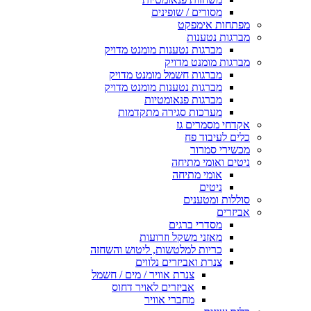
מסורים / שופינים
מפתחות אימפקט
מברגות נטענות
מברגות נטענות מומנט מדויק
מברגות מומנט מדויק
מברגות חשמל מומנט מדויק
מברגות נטענות מומנט מדויק
מברגות פנאומטיות
מערכות סגירה מתקדמות
אקדחי מסמרים גז
כלים לעיבוד פח
מכשירי סמרור
ניטים ואומי מתיחה
אומי מתיחה
ניטים
סוללות ומטענים
אביזרים
מסדרי ברגים
מאזני משקל וזרועות
כריות למלטשות, ליטוש והשחזה
צנרת ואביזרים נלווים
צנרת אוויר / מים / חשמל
אביזרים לאויר דחוס
מחברי אוויר