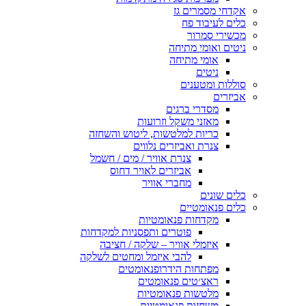
אקדחי מסמרים גז
כלים לעיבוד פח
מכשירי סמרור
ניטים ואומי מתיחה
אומי מתיחה
ניטים
סוללות ומטענים
אביזרים
מסדרי ברגים
מאזני משקל וזרועות
כריות למלטשות, ליטוש והשחזה
צנרת ואביזרים נלווים
צנרת אוויר / מים / חשמל
אביזרים לאויר דחוס
מחברי אוויר
כלים שונים
כלים פנאומטיים
מקדחות פנאומטיות
פוטרים ותפסניות למקדחות
איזמלי אוויר – שלקה / חציבה
להבי איזמל ומחטים לשלקה
מפתחות הידרופנאומטים
ראצ׳טים פנאומטים
מלטשות פנאומטיות
משחזות פנאומטיות