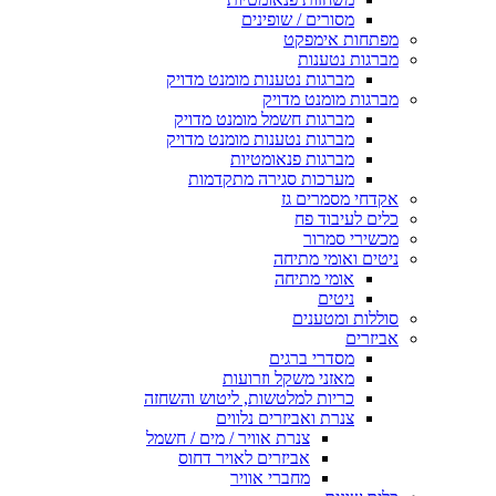
מסורים / שופינים
מפתחות אימפקט
מברגות נטענות
מברגות נטענות מומנט מדויק
מברגות מומנט מדויק
מברגות חשמל מומנט מדויק
מברגות נטענות מומנט מדויק
מברגות פנאומטיות
מערכות סגירה מתקדמות
אקדחי מסמרים גז
כלים לעיבוד פח
מכשירי סמרור
ניטים ואומי מתיחה
אומי מתיחה
ניטים
סוללות ומטענים
אביזרים
מסדרי ברגים
מאזני משקל וזרועות
כריות למלטשות, ליטוש והשחזה
צנרת ואביזרים נלווים
צנרת אוויר / מים / חשמל
אביזרים לאויר דחוס
מחברי אוויר