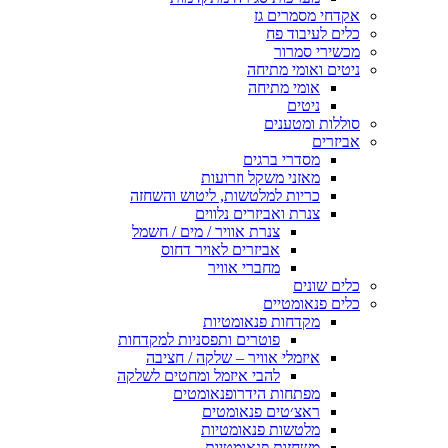
אקדחי מסמרים גז
כלים לעיבוד פח
מכשירי סמרור
ניטים ואומי מתיחה
אומי מתיחה
ניטים
סוללות ומטענים
אביזרים
מסדרי ברגים
מאזני משקל וזרועות
כריות למלטשות, ליטוש והשחזה
צנרת ואביזרים נלווים
צנרת אוויר / מים / חשמל
אביזרים לאויר דחוס
מחברי אוויר
כלים שונים
כלים פנאומטיים
מקדחות פנאומטיות
פוטרים ותפסניות למקדחות
איזמלי אוויר – שלקה / חציבה
להבי איזמל ומחטים לשלקה
מפתחות הידרופנאומטים
ראצ׳טים פנאומטים
מלטשות פנאומטיות
משחזות פנאומטיות