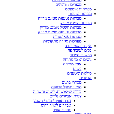
מסורים / שופינים
מפתחות אימפקט
מברגות נטענות
מברגות נטענות מומנט מדויק
מברגות מומנט מדויק
מברגות חשמל מומנט מדויק
מברגות נטענות מומנט מדויק
מברגות פנאומטיות
מערכות סגירה מתקדמות
אקדחי מסמרים גז
כלים לעיבוד פח
מכשירי סמרור
ניטים ואומי מתיחה
אומי מתיחה
ניטים
סוללות ומטענים
אביזרים
מסדרי ברגים
מאזני משקל וזרועות
כריות למלטשות, ליטוש והשחזה
צנרת ואביזרים נלווים
צנרת אוויר / מים / חשמל
אביזרים לאויר דחוס
מחברי אוויר