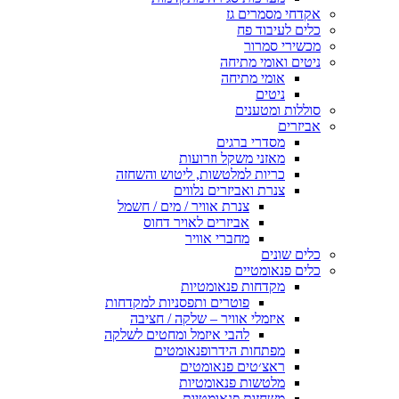
אקדחי מסמרים גז
כלים לעיבוד פח
מכשירי סמרור
ניטים ואומי מתיחה
אומי מתיחה
ניטים
סוללות ומטענים
אביזרים
מסדרי ברגים
מאזני משקל וזרועות
כריות למלטשות, ליטוש והשחזה
צנרת ואביזרים נלווים
צנרת אוויר / מים / חשמל
אביזרים לאויר דחוס
מחברי אוויר
כלים שונים
כלים פנאומטיים
מקדחות פנאומטיות
פוטרים ותפסניות למקדחות
איזמלי אוויר – שלקה / חציבה
להבי איזמל ומחטים לשלקה
מפתחות הידרופנאומטים
ראצ׳טים פנאומטים
מלטשות פנאומטיות
משחזות פנאומטיות