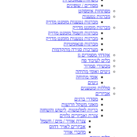
מסורים / שופינים
מפתחות אימפקט
מברגות נטענות
מברגות נטענות מומנט מדויק
מברגות מומנט מדויק
מברגות חשמל מומנט מדויק
מברגות נטענות מומנט מדויק
מברגות פנאומטיות
מערכות סגירה מתקדמות
אקדחי מסמרים גז
כלים לעיבוד פח
מכשירי סמרור
ניטים ואומי מתיחה
אומי מתיחה
ניטים
סוללות ומטענים
אביזרים
מסדרי ברגים
מאזני משקל וזרועות
כריות למלטשות, ליטוש והשחזה
צנרת ואביזרים נלווים
צנרת אוויר / מים / חשמל
אביזרים לאויר דחוס
מחברי אוויר