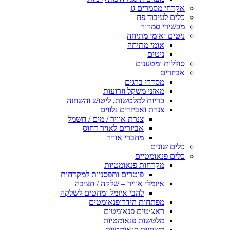
אקדחי מסמרים גז
כלים לעיבוד פח
מכשירי סמרור
ניטים ואומי מתיחה
אומי מתיחה
ניטים
סוללות ומטענים
אביזרים
מסדרי ברגים
מאזני משקל וזרועות
כריות למלטשות, ליטוש והשחזה
צנרת ואביזרים נלווים
צנרת אוויר / מים / חשמל
אביזרים לאויר דחוס
מחברי אוויר
כלים שונים
כלים פנאומטיים
מקדחות פנאומטיות
פוטרים ותפסניות למקדחות
איזמלי אוויר – שלקה / חציבה
להבי איזמל ומחטים לשלקה
מפתחות הידרופנאומטים
ראצ׳טים פנאומטים
מלטשות פנאומטיות
משחזות פנאומטיות