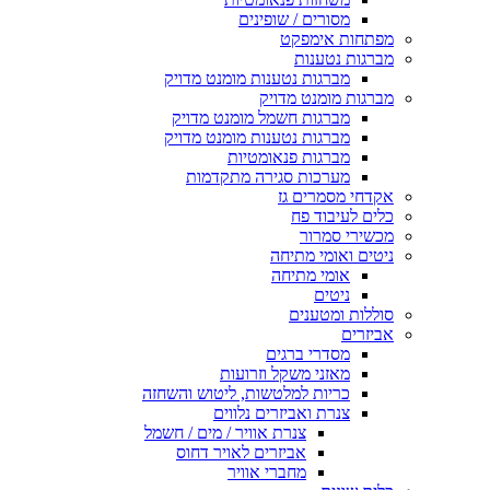
מסורים / שופינים
מפתחות אימפקט
מברגות נטענות
מברגות נטענות מומנט מדויק
מברגות מומנט מדויק
מברגות חשמל מומנט מדויק
מברגות נטענות מומנט מדויק
מברגות פנאומטיות
מערכות סגירה מתקדמות
אקדחי מסמרים גז
כלים לעיבוד פח
מכשירי סמרור
ניטים ואומי מתיחה
אומי מתיחה
ניטים
סוללות ומטענים
אביזרים
מסדרי ברגים
מאזני משקל וזרועות
כריות למלטשות, ליטוש והשחזה
צנרת ואביזרים נלווים
צנרת אוויר / מים / חשמל
אביזרים לאויר דחוס
מחברי אוויר