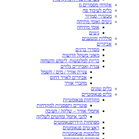
אקדחי מסמרים גז
כלים לעיבוד פח
מכשירי סמרור
ניטים ואומי מתיחה
אומי מתיחה
ניטים
סוללות ומטענים
אביזרים
מסדרי ברגים
מאזני משקל וזרועות
כריות למלטשות, ליטוש והשחזה
צנרת ואביזרים נלווים
צנרת אוויר / מים / חשמל
אביזרים לאויר דחוס
מחברי אוויר
כלים שונים
כלים פנאומטיים
מקדחות פנאומטיות
פוטרים ותפסניות למקדחות
איזמלי אוויר – שלקה / חציבה
להבי איזמל ומחטים לשלקה
מפתחות הידרופנאומטים
ראצ׳טים פנאומטים
מלטשות פנאומטיות
משחזות פנאומטיות