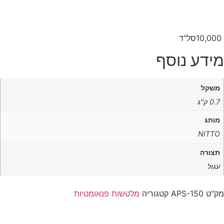
10,000‭ ‬סל‭"‬ד
מידע נוסף
משקל
0.7 ק"ג
מותג
NITTO
תצורה
עגול
מק"ט
APS-150
קטגוריה
מלטשות פנאומטיות