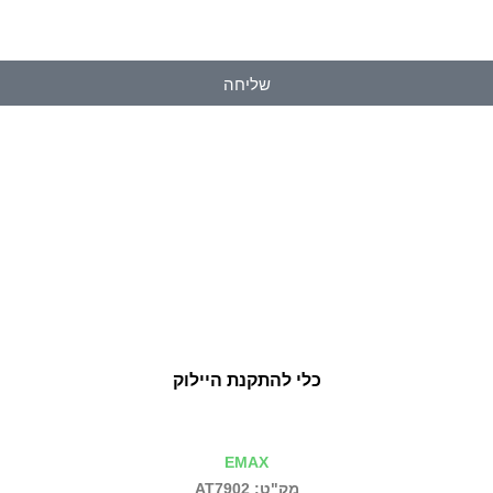
שליחה
כלי להתקנת היילוק
EMAX
מק"ט: AT7902