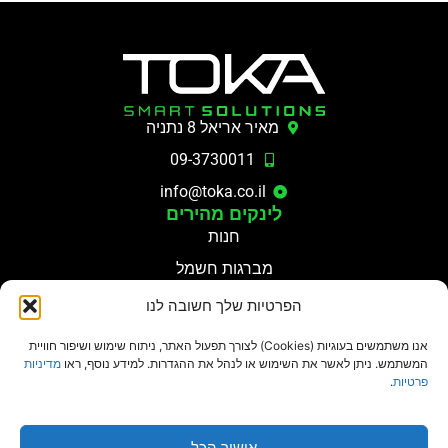
מאיר אריאל 8 נתניה
09-3730011
info@toka.co.il
לינקים מהירים
חנות
מברגות חשמל
מקדחות פנאומטיות
הפרטיות שלך חשובה לנו
מערכות סגירה מתקדמות
אנו משתמשים בעוגיות (Cookies) לצורך תפעול האתר, ניתוח שימוש ושיפור חוויית
מפתחות הידרופנאומטים
המשתמש. ניתן לאשר את השימוש או לנהל את ההגדרות. למידע נוסף, ראו
מדיניות
פרטיות
.
תוקה פתרונות חכמים
מידע נוסף
אודות
מדיניות פרטיות
צור קשר
הצהרת נגישות
אישור הכל