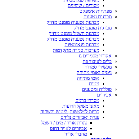
מסורים / שופינים
מפתחות אימפקט
מברגות נטענות
מברגות נטענות מומנט מדויק
מברגות מומנט מדויק
מברגות חשמל מומנט מדויק
מברגות נטענות מומנט מדויק
מברגות פנאומטיות
מערכות סגירה מתקדמות
אקדחי מסמרים גז
כלים לעיבוד פח
מכשירי סמרור
ניטים ואומי מתיחה
אומי מתיחה
ניטים
סוללות ומטענים
אביזרים
מסדרי ברגים
מאזני משקל וזרועות
כריות למלטשות, ליטוש והשחזה
צנרת ואביזרים נלווים
צנרת אוויר / מים / חשמל
אביזרים לאויר דחוס
מחברי אוויר