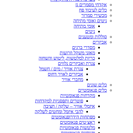
אקדחי מסמרים גז
כלים לעיבוד פח
מכשירי סמרור
ניטים ואומי מתיחה
אומי מתיחה
ניטים
סוללות ומטענים
אביזרים
מסדרי ברגים
מאזני משקל וזרועות
כריות למלטשות, ליטוש והשחזה
צנרת ואביזרים נלווים
צנרת אוויר / מים / חשמל
אביזרים לאויר דחוס
מחברי אוויר
כלים שונים
כלים פנאומטיים
מקדחות פנאומטיות
פוטרים ותפסניות למקדחות
איזמלי אוויר – שלקה / חציבה
להבי איזמל ומחטים לשלקה
מפתחות הידרופנאומטים
ראצ׳טים פנאומטים
מלטשות פנאומטיות
משחזות פנאומטיות