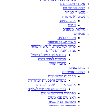
אקדחי מסמרים גז
כלים לעיבוד פח
מכשירי סמרור
ניטים ואומי מתיחה
אומי מתיחה
ניטים
סוללות ומטענים
אביזרים
מסדרי ברגים
מאזני משקל וזרועות
כריות למלטשות, ליטוש והשחזה
צנרת ואביזרים נלווים
צנרת אוויר / מים / חשמל
אביזרים לאויר דחוס
מחברי אוויר
כלים שונים
כלים פנאומטיים
מקדחות פנאומטיות
פוטרים ותפסניות למקדחות
איזמלי אוויר – שלקה / חציבה
להבי איזמל ומחטים לשלקה
מפתחות הידרופנאומטים
ראצ׳טים פנאומטים
מלטשות פנאומטיות
משחזות פנאומטיות