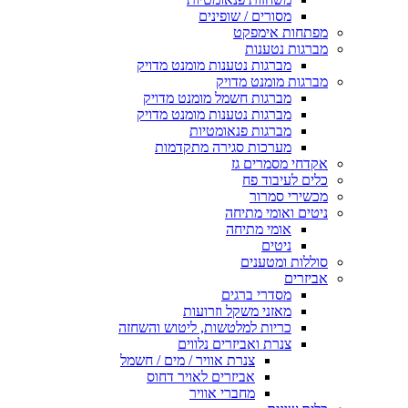
מסורים / שופינים
מפתחות אימפקט
מברגות נטענות
מברגות נטענות מומנט מדויק
מברגות מומנט מדויק
מברגות חשמל מומנט מדויק
מברגות נטענות מומנט מדויק
מברגות פנאומטיות
מערכות סגירה מתקדמות
אקדחי מסמרים גז
כלים לעיבוד פח
מכשירי סמרור
ניטים ואומי מתיחה
אומי מתיחה
ניטים
סוללות ומטענים
אביזרים
מסדרי ברגים
מאזני משקל וזרועות
כריות למלטשות, ליטוש והשחזה
צנרת ואביזרים נלווים
צנרת אוויר / מים / חשמל
אביזרים לאויר דחוס
מחברי אוויר