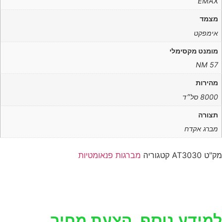
EMAX
מצמד
אימפקט
מומנט מקסימלי
NM 57
מהירות
8000 סל״ד
תצורה
מברג אקדח
מק"ט
AT3030
קטגוריה
מברגות פנאומטיות
למידע נוסף, הצעת מחיר