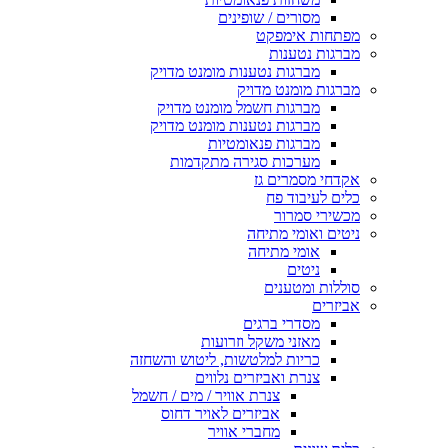
מסורים / שופינים
מפתחות אימפקט
מברגות נטענות
מברגות נטענות מומנט מדויק
מברגות מומנט מדויק
מברגות חשמל מומנט מדויק
מברגות נטענות מומנט מדויק
מברגות פנאומטיות
מערכות סגירה מתקדמות
אקדחי מסמרים גז
כלים לעיבוד פח
מכשירי סמרור
ניטים ואומי מתיחה
אומי מתיחה
ניטים
סוללות ומטענים
אביזרים
מסדרי ברגים
מאזני משקל וזרועות
כריות למלטשות, ליטוש והשחזה
צנרת ואביזרים נלווים
צנרת אוויר / מים / חשמל
אביזרים לאויר דחוס
מחברי אוויר