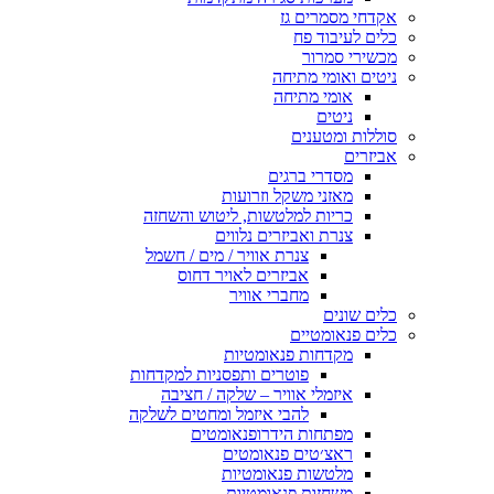
אקדחי מסמרים גז
כלים לעיבוד פח
מכשירי סמרור
ניטים ואומי מתיחה
אומי מתיחה
ניטים
סוללות ומטענים
אביזרים
מסדרי ברגים
מאזני משקל וזרועות
כריות למלטשות, ליטוש והשחזה
צנרת ואביזרים נלווים
צנרת אוויר / מים / חשמל
אביזרים לאויר דחוס
מחברי אוויר
כלים שונים
כלים פנאומטיים
מקדחות פנאומטיות
פוטרים ותפסניות למקדחות
איזמלי אוויר – שלקה / חציבה
להבי איזמל ומחטים לשלקה
מפתחות הידרופנאומטים
ראצ׳טים פנאומטים
מלטשות פנאומטיות
משחזות פנאומטיות