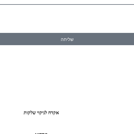
שליחה
אקדח‭ ‬לניקוי‭ ‬שלקות