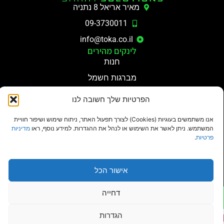
מאיר אריאל 8 נתניה
09-3730011
info@toka.co.il
לינקים מהירים
חנות
מברגות חשמל
מקדחות פנאומטיות
הפרטיות שלך חשובה לנו
מערכות סגירה מתקדמות
אנו משתמשים בעוגיות (Cookies) לצורך תפעול האתר, ניתוח שימוש ושיפור חוויית
מפתחות הידרופנאומטים
המשתמש. ניתן לאשר את השימוש או לנהל את ההגדרות. למידע נוסף, ראו
מדיניות
תוקה פתרונות חכמים
מידע נוסף
פרטיות
.
אודות
מדיניות פרטיות
צור קשר
הצהרת נגישות
אישור הכל
דחייה
© 2026 All Rights Reserved.
הגדרות