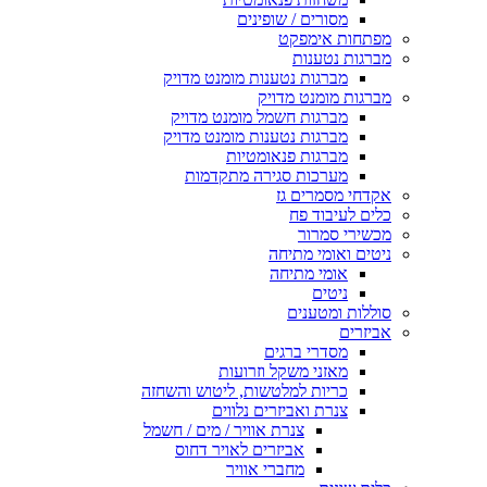
מסורים / שופינים
מפתחות אימפקט
מברגות נטענות
מברגות נטענות מומנט מדויק
מברגות מומנט מדויק
מברגות חשמל מומנט מדויק
מברגות נטענות מומנט מדויק
מברגות פנאומטיות
מערכות סגירה מתקדמות
אקדחי מסמרים גז
כלים לעיבוד פח
מכשירי סמרור
ניטים ואומי מתיחה
אומי מתיחה
ניטים
סוללות ומטענים
אביזרים
מסדרי ברגים
מאזני משקל וזרועות
כריות למלטשות, ליטוש והשחזה
צנרת ואביזרים נלווים
צנרת אוויר / מים / חשמל
אביזרים לאויר דחוס
מחברי אוויר