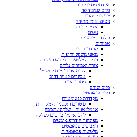
אקדחי מסמרים גז
כלים לעיבוד פח
מכשירי סמרור
ניטים ואומי מתיחה
אומי מתיחה
ניטים
סוללות ומטענים
אביזרים
מסדרי ברגים
מאזני משקל וזרועות
כריות למלטשות, ליטוש והשחזה
צנרת ואביזרים נלווים
צנרת אוויר / מים / חשמל
אביזרים לאויר דחוס
מחברי אוויר
כלים שונים
כלים פנאומטיים
מקדחות פנאומטיות
פוטרים ותפסניות למקדחות
איזמלי אוויר – שלקה / חציבה
להבי איזמל ומחטים לשלקה
מפתחות הידרופנאומטים
ראצ׳טים פנאומטים
מלטשות פנאומטיות
משחזות פנאומטיות