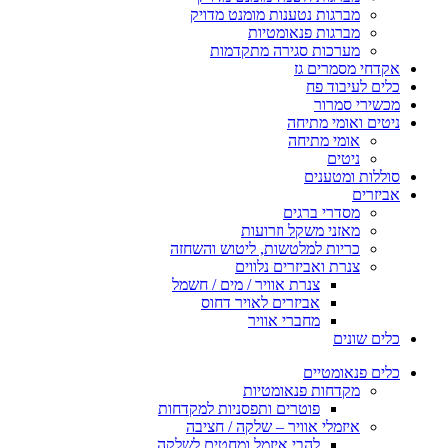
ות נטענות מומנט מדויק
ות פנאומטיות
ות סגירה מתקדמות
ים גז
ד פח
רור
י מתיחה
 מתיחה
ם
ענים
י ברגים
י משקל וזרועות
ת למלטשות, ליטוש והשחזה
 ואביזרים נלווים
צנרת אוויר / מים / חשמל
אביזרים לאויר דחוס
מחברי אוויר
טיים
ות פנאומטיות
פוטרים ותפסניות למקדחות
לי אוויר – שלקה / חציבה
להבי איזמל ומחטים לשלקה