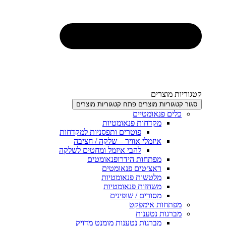
וצרים
יות מוצרים
פתח קטגוריות מוצרים
 פנאומטיים
מקדחות פנאומטיות
פוטרים ותפסניות למקדחות
איזמלי אוויר – שלקה / חציבה
להבי איזמל ומחטים לשלקה
מפתחות הידרופנאומטים
ראצ׳טים פנאומטים
מלטשות פנאומטיות
משחזות פנאומטיות
מסורים / שופינים
חות אימפקט
ות נטענות
מברגות נטענות מומנט מדויק