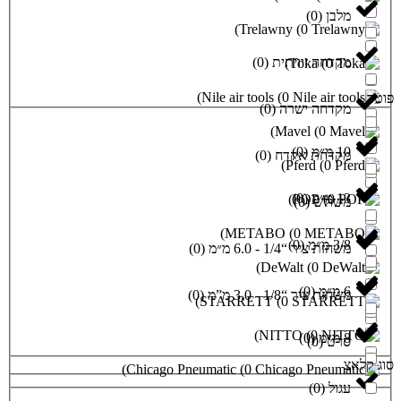
)
Trelawny
(
ויתית
(
0
)
)
T
)
Nile air tools
(
0
שרה
(
0
)
)
Mav
)
קדח
(
0
)
)
Pf
)
)
)
)
METABO
(
0
)
0
6. מ״מ
(
0
)
)
DeWal
3. מ”מ
(
0
)
)
STARRETT
(
0
)
NITT
)
Chicago Pneumatic
(
0