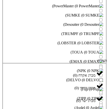
)
PowerMaster
(
0
)
SUMKE
)
Desoutter
(
)
TRUMPF
(
)
LOBSTER
(
0
)
TOU
)
EMA
)
N
דח
(
0
)
)
DELVO
י
(
0
)
)
Z
)
0
(
)
Av