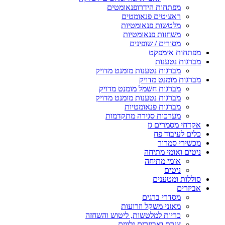
ות הידרופנאומטים
טים פנאומטים
ות פנאומטיות
ות פנאומטיות
ים / שופינים
ימפקט
נות
ות נטענות מומנט מדויק
נט מדויק
ות חשמל מומנט מדויק
ות נטענות מומנט מדויק
ות פנאומטיות
ות סגירה מתקדמות
ים גז
ד פח
רור
י מתיחה
 מתיחה
ם
ענים
י ברגים
י משקל וזרועות
ת למלטשות, ליטוש והשחזה
 ואביזרים נלווים