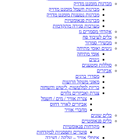
ות מומנט מדויק
מברגות חשמל מומנט מדויק
מברגות נטענות מומנט מדויק
מברגות פנאומטיות
מערכות סגירה מתקדמות
י מסמרים גז
 לעיבוד פח
רי סמרור
ם ואומי מתיחה
אומי מתיחה
ניטים
ות ומטענים
רים
מסדרי ברגים
מאזני משקל וזרועות
כריות למלטשות, ליטוש והשחזה
צנרת ואביזרים נלווים
צנרת אוויר / מים / חשמל
אביזרים לאויר דחוס
מחברי אוויר
 שונים
 פנאומטיים
מקדחות פנאומטיות
פוטרים ותפסניות למקדחות
איזמלי אוויר – שלקה / חציבה