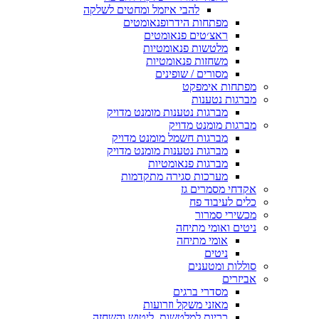
להבי איזמל ומחטים לשלקה
מפתחות הידרופנאומטים
ראצ׳טים פנאומטים
מלטשות פנאומטיות
משחזות פנאומטיות
מסורים / שופינים
חות אימפקט
ות נטענות
מברגות נטענות מומנט מדויק
ות מומנט מדויק
מברגות חשמל מומנט מדויק
מברגות נטענות מומנט מדויק
מברגות פנאומטיות
מערכות סגירה מתקדמות
י מסמרים גז
 לעיבוד פח
רי סמרור
ם ואומי מתיחה
אומי מתיחה
ניטים
ות ומטענים
רים
מסדרי ברגים
מאזני משקל וזרועות
כריות למלטשות, ליטוש והשחזה