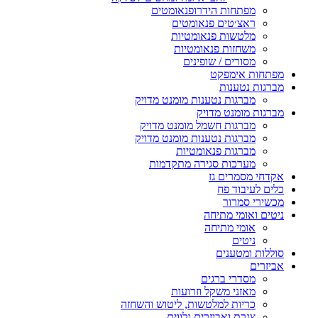
ות הידרופנאומטים
טים פנאומטים
ות פנאומטיות
ות פנאומטיות
ים / שופינים
ימפקט
נות
ות נטענות מומנט מדויק
נט מדויק
ות חשמל מומנט מדויק
ות נטענות מומנט מדויק
ות פנאומטיות
ות סגירה מתקדמות
ים גז
ד פח
רור
י מתיחה
 מתיחה
ם
ענים
י ברגים
י משקל וזרועות
ת למלטשות, ליטוש והשחזה
 ואביזרים נלווים