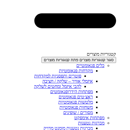
וצרים
יות מוצרים
פתח קטגוריות מוצרים
 פנאומטיים
מקדחות פנאומטיות
פוטרים ותפסניות למקדחות
איזמלי אוויר – שלקה / חציבה
להבי איזמל ומחטים לשלקה
מפתחות הידרופנאומטים
ראצ׳טים פנאומטים
מלטשות פנאומטיות
משחזות פנאומטיות
מסורים / שופינים
חות אימפקט
ות נטענות
מברגות נטענות מומנט מדויק