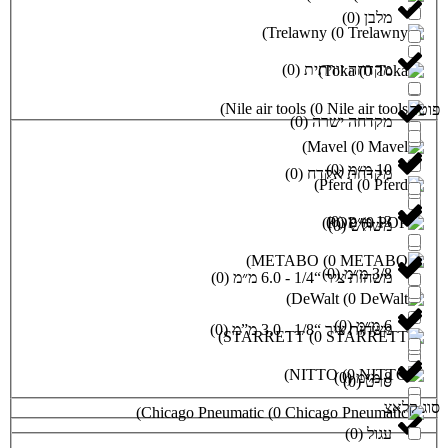
)
Trelawny
(
ויתית
(
0
)
)
T
)
Nile air tools
(
0
שרה
(
0
)
)
Mav
)
קדח
(
0
)
)
Pf
)
)
)
)
METABO
(
0
)
0
6. מ״מ
(
0
)
)
DeWal
3. מ”מ
(
0
)
)
STARRETT
(
0
)
NITT
)
Chicago Pneumatic
(
0