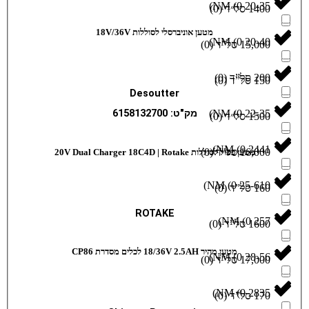
)
)
0
(
מטען אוניברסלי לסוללות 18V/36V
)
)
0
(
)
0
(
)
0
(
Desoutter
)
מק"ט: 6158132700
)
0
(
)
)
0
(
‎20V Dual Charger 18C4D | Rotake
)
(
)
0
(
ROTAKE
)
)
0
(
היר 18/36V 2.5AH לכלים מסדרת CP86
)
)
0
(
)
)
0
(