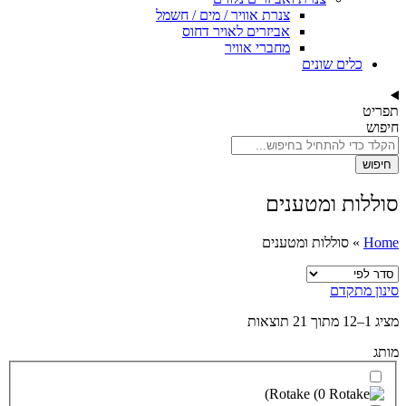
צנרת אוויר / מים / חשמל
אביזרים לאויר דחוס
מחברי אוויר
ענים
מטענים
)
Rota