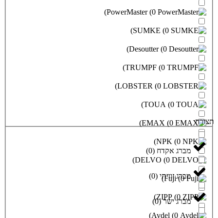
)
PowerMaster
(
0
)
SUMKE
)
Desoutter
(
)
TRUMPF
(
)
LOBSTER
(
0
)
TOU
)
EMA
)
N
דח
(
0
)
)
DELVO
י
(
0
)
)
Z
)
0
(
)
Av