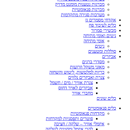
ות נטענות מומנט מדויק
ות פנאומטיות
ות סגירה מתקדמות
ים גז
ד פח
רור
י מתיחה
 מתיחה
ם
ענים
י ברגים
י משקל וזרועות
ת למלטשות, ליטוש והשחזה
 ואביזרים נלווים
צנרת אוויר / מים / חשמל
אביזרים לאויר דחוס
מחברי אוויר
טיים
ות פנאומטיות
פוטרים ותפסניות למקדחות
לי אוויר – שלקה / חציבה
להבי איזמל ומחטים לשלקה