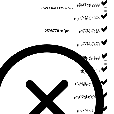
)
)
0
(
סוללה CAS 4.0AH 12V
)
)
0
(
)
מק"ט: 2598770
)
0
(
)
)
0
(
)
(
)
0
(
)
)
0
(
)
(
)
0
(
)
)
0
(
)
)
0
(