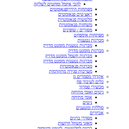
להבי איזמל ומחטים לשלקה
מפתחות הידרופנאומטים
ראצ׳טים פנאומטים
מלטשות פנאומטיות
משחזות פנאומטיות
מסורים / שופינים
חות אימפקט
ות נטענות
מברגות נטענות מומנט מדויק
ות מומנט מדויק
מברגות חשמל מומנט מדויק
מברגות נטענות מומנט מדויק
מברגות פנאומטיות
מערכות סגירה מתקדמות
י מסמרים גז
 לעיבוד פח
רי סמרור
ם ואומי מתיחה
אומי מתיחה
ניטים
ות ומטענים
רים
מסדרי ברגים
מאזני משקל וזרועות
כריות למלטשות, ליטוש והשחזה