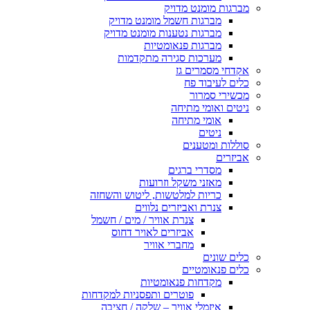
ות מומנט מדויק
מברגות חשמל מומנט מדויק
מברגות נטענות מומנט מדויק
מברגות פנאומטיות
מערכות סגירה מתקדמות
י מסמרים גז
 לעיבוד פח
רי סמרור
ם ואומי מתיחה
אומי מתיחה
ניטים
ות ומטענים
רים
מסדרי ברגים
מאזני משקל וזרועות
כריות למלטשות, ליטוש והשחזה
צנרת ואביזרים נלווים
צנרת אוויר / מים / חשמל
אביזרים לאויר דחוס
מחברי אוויר
 שונים
 פנאומטיים
מקדחות פנאומטיות
פוטרים ותפסניות למקדחות
איזמלי אוויר – שלקה / חציבה